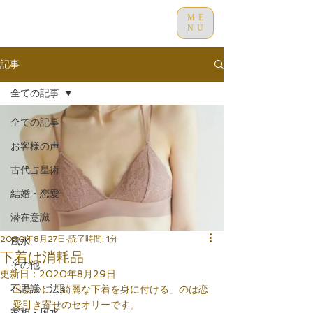
ME
NU
記事
全ての記事
全ての記事
お客様の声
古代占星術
結婚・恋愛
潜在意識
2020年8月27日
読了時間: 1分
風水
下着は消耗品
その他
更新日：
2020年8月29日
不思議・法則
出会いに「綺麗な下着を身に付ける」のは恋
愛引き寄せのセオリーです。
家相・風水