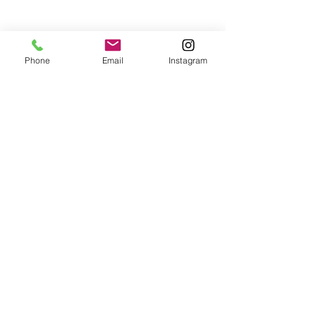
Phone
Email
Instagram
コメント
嫌なことが増え
コメントを追加…
くちなんはずし（厄払い
の方法）
​TOP
© 2017by mimic okinawa
Wix.com
で作成されました。