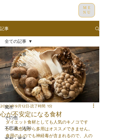
ME
NU
記事
全ての記事
全ての記事
お客様の声
古代占星術
結婚・恋愛
潜在意識
2020年9月12日
読了時間: 1分
風水
心が不安定になる食材
その他
ダイエット食材としても人気のキノコです
不思議・法則
が、残念ながら多用はオススメできません。
食用のものでも神経毒が含まれるので、人の
家相・風水