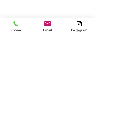
Phone
Email
Instagram
コメント
嫌なことが増え
コメントを追加…
くちなんはずし（厄払い
の方法）
​TOP