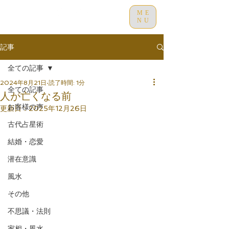
ME
NU
記事
全ての記事
2024年8月21日
読了時間: 1分
全ての記事
人が亡くなる前
お客様の声
更新日：
2025年12月26日
古代占星術
結婚・恋愛
潜在意識
風水
その他
不思議・法則
家相・風水