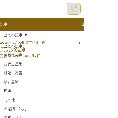
ME
NU
記事
全ての記事
2021年12月10日
読了時間: 1分
全ての記事
元気の法則
お客様の声
更新日：
2024年4月2日
古代占星術
結婚・恋愛
潜在意識
風水
その他
不思議・法則
家相・風水