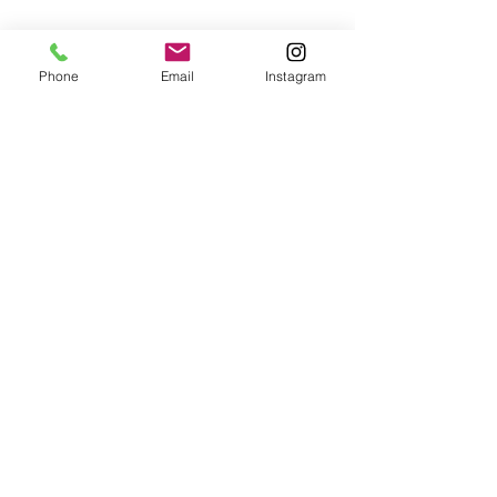
Phone
Email
Instagram
コメント
ことばと運
願望達成のおまじない
コメントを追加…