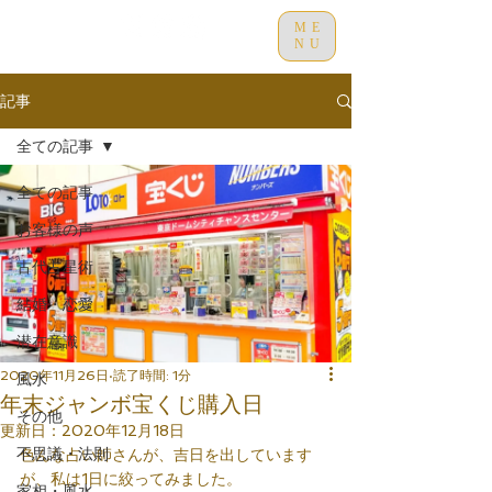
ME
NU
記事
全ての記事
全ての記事
お客様の声
古代占星術
結婚・恋愛
潜在意識
2020年11月26日
読了時間: 1分
風水
年末ジャンボ宝くじ購入日
その他
更新日：
2020年12月18日
不思議・法則
色んな占い師さんが、吉日を出しています
が、私は1日に絞ってみました。
家相・風水