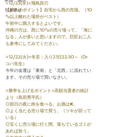
⭐12/23(水)⭐飛鳥跌穴
【購入のポイント】自宅から西の売場。（10
引き寄せ
㌔以上離れた場所がベスト）
午前中に購入するとよいです。
沖縄の方は、西に10㌔の売り場って、「海に
なる」人が多いと思いますので、巨匠お二人
も参考にしてみてください。
⭐12/22(火)⭐冬至：入り21日22:30～（Dr.
コパ先生）
今年の金運は「東南」と「北西」に流れてい
ます。その売り場で買いなさい。
⭐勝率を上げるポイント⭐高額当選者の統計
より（島田秀平氏）
◎前日の夜に肉を食べる。お酒は❌。
◎よく当たる売り場で買う。（ツキが回って
いる）
◎宝くじ売り場に行く間、落ちているゴミが
あれば拾う。