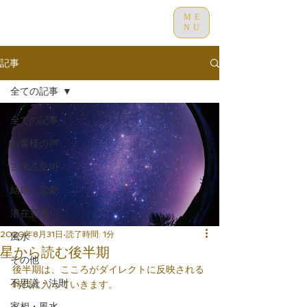
ME
NU
記事
全ての記事
全ての記事
お客様の声
古代占星術
結婚・恋愛
潜在意識
2020年8月31日
読了時間: 1分
風水
星から読む後半期
その他
後半期は、こころがダイレクトに反映される
不思議・法則
時代に入っていきます。
家相・風水