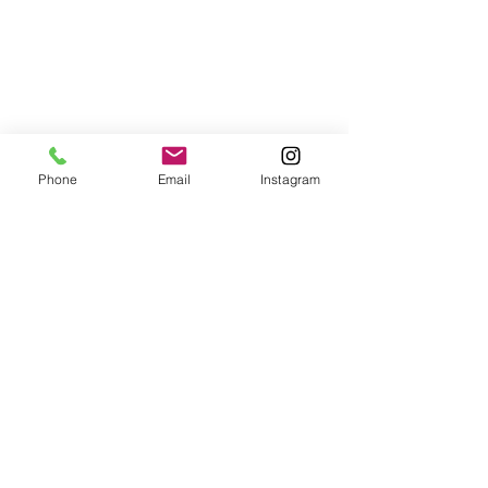
Phone
Email
Instagram
コメント
嫌なことが増え
コメントを追加…
くちなんはずし（厄払い
の方法）