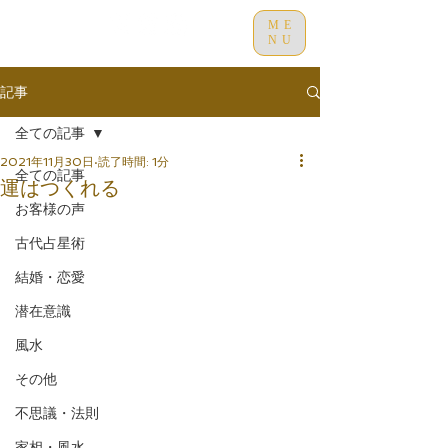
ME
NU
記事
全ての記事
2021年11月30日
読了時間: 1分
全ての記事
運はつくれる
お客様の声
古代占星術
結婚・恋愛
潜在意識
風水
その他
不思議・法則
家相・風水