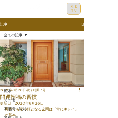
ME
NU
記事
全ての記事
全ての記事
お客様の声
古代占星術
結婚・恋愛
潜在意識
2020年8月20日
読了時間: 1分
風水
開運招福の習慣
その他
更新日：
2020年8月26日
不思議・法則
風水でも家の顔となる玄関は「常にキレイ」
が基本。
家相・風水