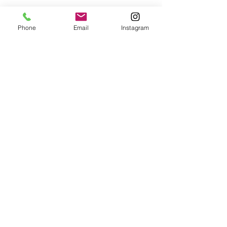
Phone
Email
Instagram
コメント
嫌なことが増え
コメントを追加…
くちなんはずし（厄払い
の方法）
​TOP
© 2017by mimic okinawa
Wix.com
で作成されました。