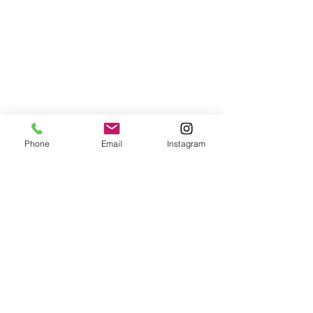
Phone
Email
Instagram
コメント
ことばと運
モヤモヤの正体
コメントを追加…