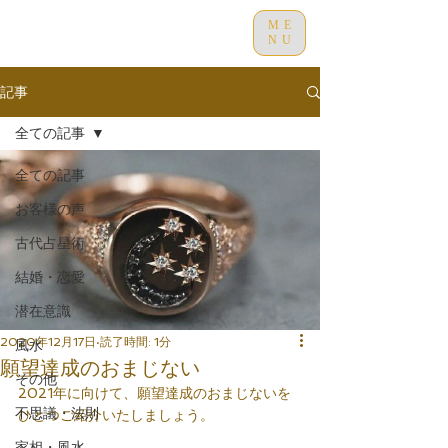
ME
NU
記事
全ての記事
全ての記事
お客様の声
古代占星術
結婚・恋愛
潜在意識
2020年12月17日
読了時間: 1分
風水
願望達成のおまじない
その他
2021年に向けて、願望達成のおまじないを
不思議・法則
ひとつご紹介いたしましょう。
家相・風水