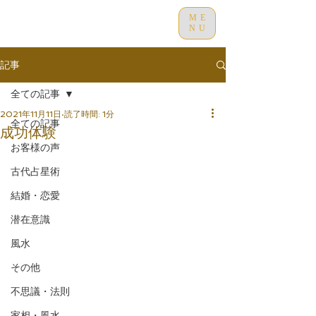
ME
NU
記事
全ての記事
2021年11月11日
読了時間: 1分
全ての記事
成功体験
お客様の声
古代占星術
結婚・恋愛
潜在意識
風水
その他
不思議・法則
家相・風水