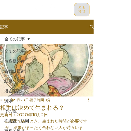
ME
NU
記事
全ての記事
全ての記事
お客様の声
古代占星術
結婚・恋愛
潜在意識
2020年9月29日
読了時間: 1分
風水
相手は決めて生まれる？
その他
更新日：
2020年10月2日
不思議・法則
占星術でみるとき、生まれた時間が必要です
が、結果がまったく合わない人が時々いま
家相・風水