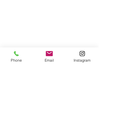
Phone
Email
Instagram
コメント
嫌なことが増え
コメントを追加…
くちなんはずし（厄払い
の方法）